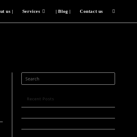
ut us |
Services
| Blog |
Contact us
: Alasan Angka Psikologis pada Slot Depo 10k Sangat Menarik bagi Pasar In
Recent Posts
Полотенце пляжное большое махровое
Полотенце пляжное большое махровое
Полотенце пляжное большое махровое