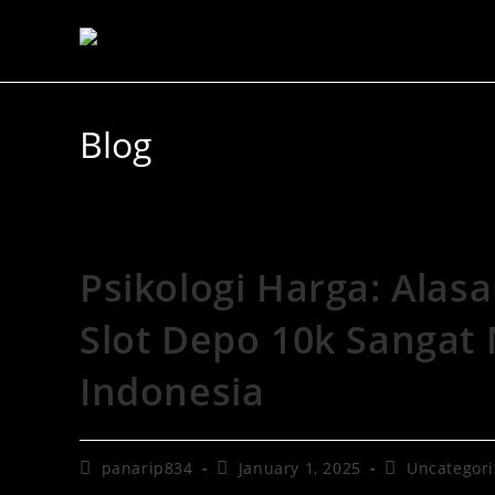
Blog
Psikologi Harga: Alas
Slot Depo 10k Sangat 
Indonesia
panarip834
January 1, 2025
Uncategor