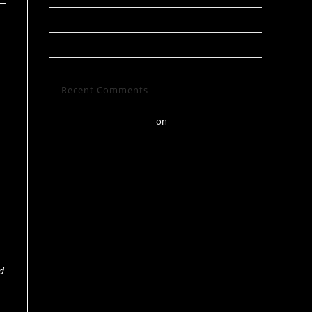
Полотенце пляжное большое махровое
Казино Лев кешбек
Recent Comments
A WordPress Commenter
on
Hello world!
d