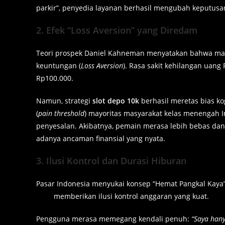
parkir”, penyedia layanan berhasil mengubah keputusa
2. Efek “Loss Aversion” yang Diredam
Teori prospek Daniel Kahneman menyatakan bahwa man
keuntungan (
Loss Aversion
). Rasa sakit kehilangan uan
Rp100.000.
Namun, strategi
slot depo 10k
berhasil meretas bias ko
(
pain threshold
) mayoritas masyarakat kelas menengah I
penyesalan. Akibatnya, pemain merasa lebih bebas dan
adanya ancaman finansial yang nyata.
3. Ilusi Kontrol dan Durasi Hiburan
Pasar Indonesia menyukai konsep “Hemat Pangkal Kaya”,
10rb
memberikan ilusi kontrol anggaran yang kuat.
Pengguna merasa memegang kendali penuh:
“Saya hany