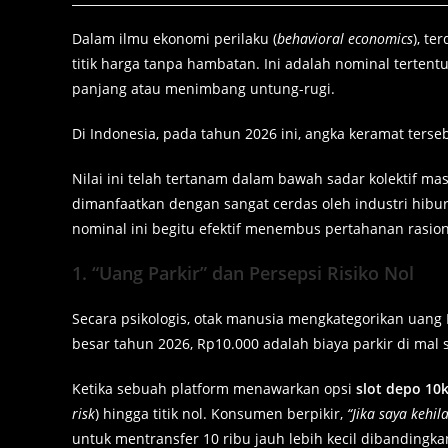
Dalam ilmu ekonomi perilaku (
behavioral economics
), te
titik harga tanpa hambatan. Ini adalah nominal terten
panjang atau menimbang untung-rugi.
Di Indonesia, pada tahun 2026 ini, angka keramat terse
Nilai ini telah tertanam dalam bawah sadar kolektif m
dimanfaatkan dengan sangat cerdas oleh industri hibu
nominal ini begitu efektif menembus pertahanan rasio
1. “Uang Parkir” dan Persepsi Risiko Nol
Secara psikologis, otak manusia mengkategorikan uang
besar tahun 2026, Rp10.000 adalah biaya parkir di mal 
Ketika sebuah platform menawarkan opsi
slot depo 10
risk
) hingga titik nol. Konsumen berpikir,
“Jika saya kehil
untuk mentransfer 10 ribu jauh lebih kecil dibandingk