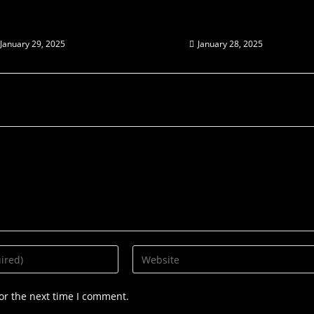
i Slot Bet 200 Lebih
Cara Nikmati Sensasi Gaming
angkan Pikiran?
Premium dengan Modal Minim
January 29, 2025
January 28, 2025
or the next time I comment.