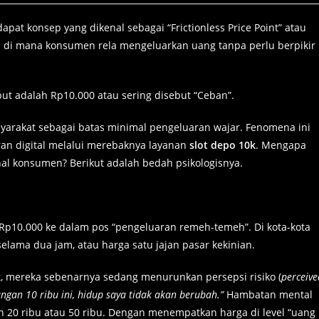
rdapat konsep yang dikenal sebagai “Frictionless Price Point” atau
tu di mana konsumen rela mengeluarkan uang tanpa perlu berpikir
but adalah Rp10.000 atau sering disebut “Ceban”.
asyarakat sebagai batas minimal pengeluaran wajar. Fenomena ini
ran digital melalui merebaknya layanan
slot depo 10k
. Mengapa
nal konsumen? Berikut adalah bedah psikologisnya.
 Rp10.000 ke dalam pos “pengeluaran remeh-temeh”. Di kota-kota
selama dua jam, atau harga satu jajan pasar kekinian.
k
, mereka sebenarnya sedang menurunkan persepsi risiko (
perceive
angan 10 ribu ini, hidup saya tidak akan berubah.”
Hambatan mental
an 20 ribu atau 50 ribu. Dengan menempatkan harga di level “uang