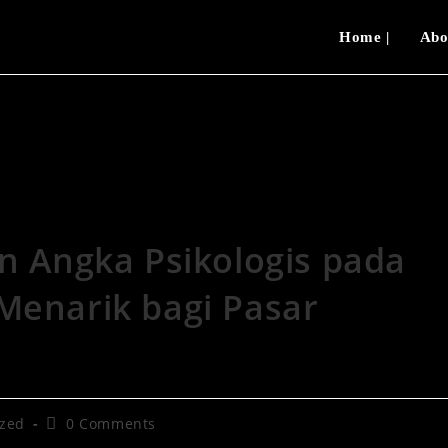
Home |
Abo
>
Uncategorized
>
Psikologi Harga
an Angka Psikologis pada
Menarik bagi Pasar
ized
0 Comments