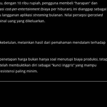
 itu, dengan 10 ribu rupiah, pengguna membeli “harapan” dan
lasi
cost-per-entertainment
(biaya per hiburan), ini dianggap sebagai
u langganan aplikasi
streaming
bulanan. Nilai persepsi (
perceived
minal uang yang dikeluarkan.
 kebetulan, melainkan hasil dari pemahaman mendalam terhadap
g: penetapan harga bukan hanya soal menutupi biaya produksi, teta
elah membuktikan diri sebagai “kunci inggris” yang mampu
sistensi paling minim.
gi Pemain: Mengapa
Slot Server Jepang & Depo 10k: