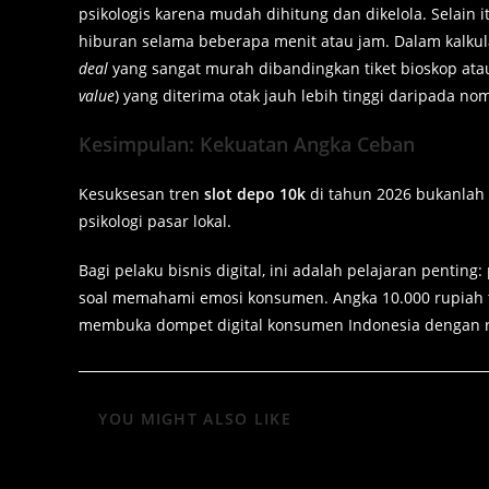
psikologis karena mudah dihitung dan dikelola. Selain
hiburan selama beberapa menit atau jam. Dalam kalku
deal
yang sangat murah dibandingkan tiket bioskop ata
value
) yang diterima otak jauh lebih tinggi daripada no
Kesimpulan: Kekuatan Angka Ceban
Kesuksesan tren
slot depo 10k
di tahun 2026 bukanlah
psikologi pasar lokal.
Bagi pelaku bisnis digital, ini adalah pelajaran pentin
soal memahami emosi konsumen. Angka 10.000 rupiah t
membuka dompet digital konsumen Indonesia dengan re
YOU MIGHT ALSO LIKE
Полотенце пляжное большое
Psikolo