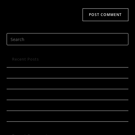
Recent Posts
Полотенце пляжное большое махровое
Полотенце пляжное большое махровое
Полотенце пляжное большое махровое
Полотенце пляжное большое махровое
Казино Лев кешбек