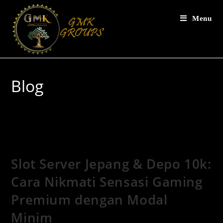
Menu
Blog
>
Uncategorized
>
Slot Server Jepang & Depo 10k: Cara Nikmati S
Slot Server Jepang & Depo 10k:
Cara Nikmati Sensasi Gaming
Premium dengan Modal
Minim