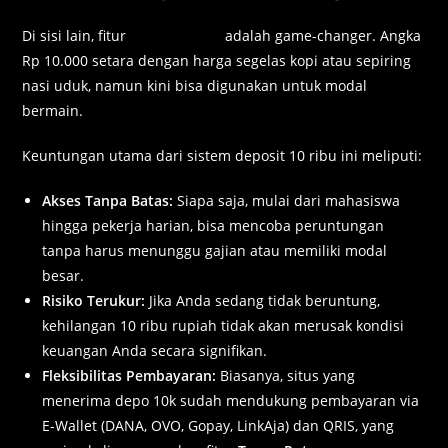
Di sisi lain, fitur
Slot Depo 10k
adalah game-changer. Angka
Rp 10.000 setara dengan harga segelas kopi atau sepiring
nasi uduk, namun kini bisa digunakan untuk modal
bermain.
Keuntungan utama dari sistem deposit 10 ribu ini meliputi:
Akses Tanpa Batas:
Siapa saja, mulai dari mahasiswa
hingga pekerja harian, bisa mencoba peruntungan
tanpa harus menunggu gajian atau memiliki modal
besar.
Risiko Terukur:
Jika Anda sedang tidak beruntung,
kehilangan 10 ribu rupiah tidak akan merusak kondisi
keuangan Anda secara signifikan.
Fleksibilitas Pembayaran:
Biasanya, situs yang
menerima depo 10k sudah mendukung pembayaran via
E-Wallet (DANA, OVO, Gopay, LinkAja) dan QRIS, yang