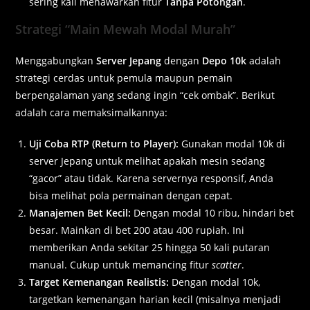
sering kali menawarkan fitur
Tanpa Potongan
.
Strategi “Main Mewah Modal Murah”
Menggabungkan
Server Jepang
dengan
Depo 10k
adalah
strategi cerdas untuk pemula maupun pemain
berpengalaman yang sedang ingin “cek ombak”. Berikut
adalah cara memaksimalkannya:
Uji Coba RTP (Return to Player):
Gunakan modal 10k di
server Jepang untuk melihat apakah mesin sedang
“gacor” atau tidak. Karena servernya responsif, Anda
bisa melihat pola permainan dengan cepat.
Manajemen Bet Kecil:
Dengan modal 10 ribu, hindari bet
besar. Mainkan di bet 200 atau 400 rupiah. Ini
memberikan Anda sekitar 25 hingga 50 kali putaran
manual. Cukup untuk memancing fitur
scatter
.
Target Kemenangan Realistis:
Dengan modal 10k,
targetkan kemenangan harian kecil (misalnya menjadi